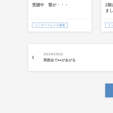
受講中 雷が・・・
2期
ま
インナーフォース講座
イ
2021年6月6日
実践会で●●があがる