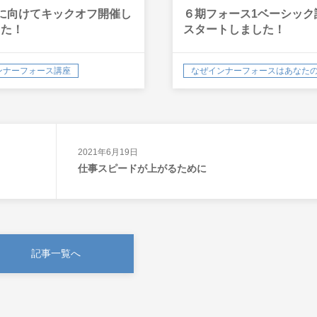
に向けてキックオフ開催し
６期フォース1ベーシック
した！
スタートしました！
ンナーフォース講座
インナーフォース講座
Mari 認定講師
2021年6月19日
仕事スピードが上がるために
記事一覧へ